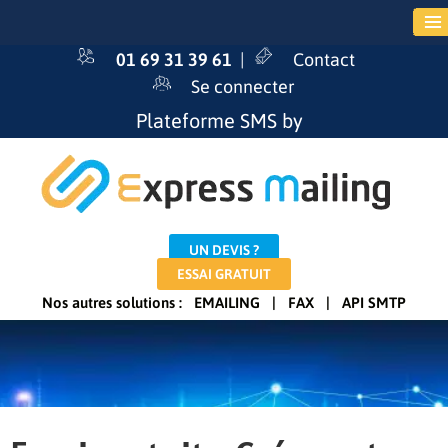
01 69 31 39 61
|
Contact
Se connecter
Plateforme SMS by
UN DEVIS ?
ESSAI GRATUIT
Nos autres solutions :
EMAILING
|
FAX
|
API SMTP