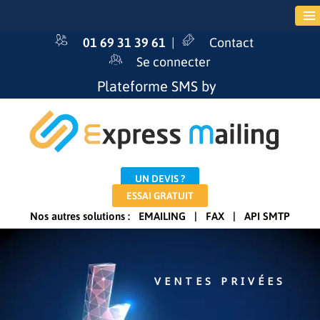
01 69 31 39 61
|
Contact
Se connecter
Plateforme SMS by
UN DEVIS ?
ESSAI GRATUIT
Nos autres solutions :
EMAILING
|
FAX
|
API SMTP
VENTES PRIVÉES